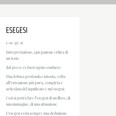
ESEGESI
e-se-gè-si
Interpretazione, spiegazione critica di
un testo
dal greco: ex fuori àgein condurre.
Una lettura profonda e intenta, volta
all’estrazione più pura, completa e
articolata del significato è un’esegesi.
Così si potrà fare l’esegesi di un libro, di
una immagine, di una situazione.
L’esegesi resta sempre una deduzione