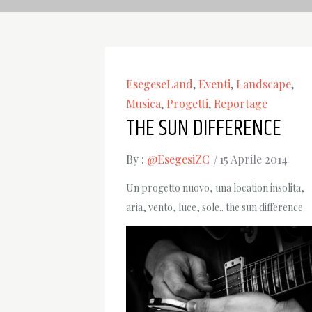
EsegeseLand
,
Eventi
,
Landscape
,
Musica
,
Progetti
,
Reportage
THE SUN DIFFERENCE
By :
@EsegesiZC
15 Aprile 2014
Un progetto nuovo, una location insolita,
aria, vento, luce, sole.. the sun difference