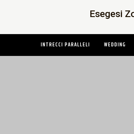
Skip
Esegesi Z
to
content
INTRECCI PARALLELI
WEDDING